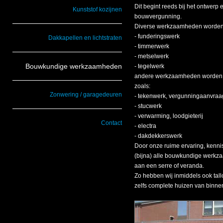
Dit begint reeds bij het ontwerp
Kunststof kozijnen
bouwvergunning.
Diverse werkzaamheden worden d
- funderingswerk
Dakkapellen en lichtstraten
- timmerwerk
- metselwerk
Bouwkundige werkzaamheden
- tegelwerk
andere werkzaamheden worden d
zoals:
Zonwering / garagedeuren
- tekenwerk, vergunningaanvraa
- stucwerk
- verwarming, loodgieterij
Contact
- electra
- dakdekkerswerk
Door onze ruime ervaring, kenn
(bijna) alle bouwkundige werkzaa
aan een serre of veranda.
Zo hebben wij inmiddels ook tall
zelfs complete huizen van binne