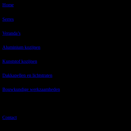
Home
Serres
Veranda’s
Aluminium kozijnen
Kunststof kozijnen
Dakkapellen en lichtstraten
Bouwkundige werkzaamheden
Zonwering / garagedeuren
Contact
Zonwering / garagedeuren
Fonny Jansens Verandabouw is ook officieel verdeler van Harol Zon